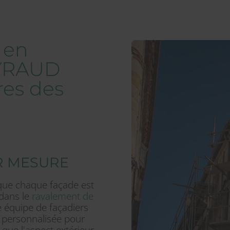
 en
AYRAUD
res des
R MESURE
e chaque façade est
 dans le
ravalement de
 équipe de façadiers
n personnalisée pour
que l'aspect extérieur