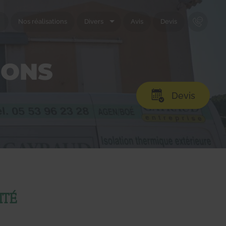
Nos réalisations
Divers
Avis
Devis
Rappe
IONS
Devis
ITÉ