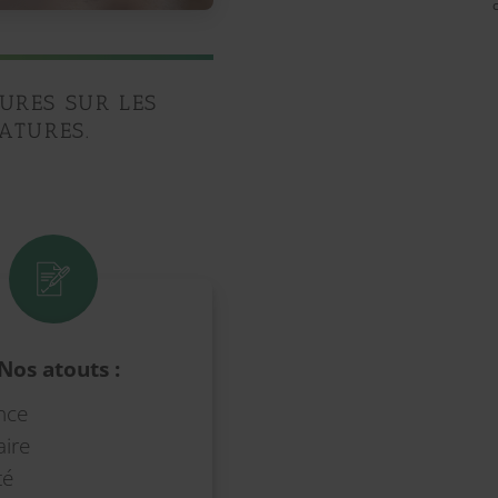
URES SUR LES
ATURES.
Nos atouts :
nce
aire
té