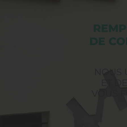
REMP
DE CO
NOUS 
ET D
VOUS F