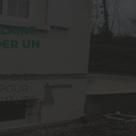
LAIRE
DER UN
IABLES
 POUR
UALITÉ.