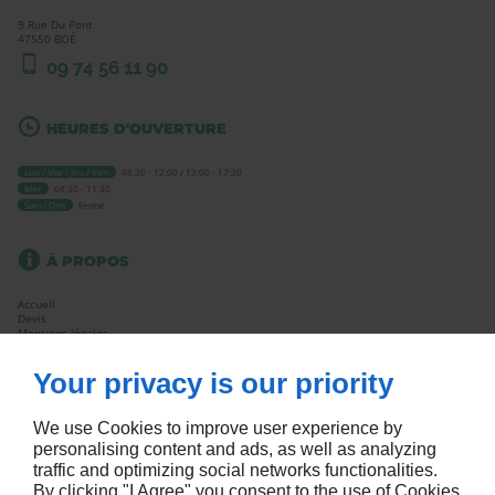
9 Rue Du Pont
47550
BOÉ
09 74 56 11 90
HEURES D'OUVERTURE
Lun / Mar / Jeu / Ven
08:30 - 12:00 / 13:00 - 17:30
Mer
08:30 - 11:30
Sam / Dim
Fermé
À PROPOS
Accueil
Devis
Mentions légales
Plan du site
Your privacy is our priority
SUIVEZ NOUS
We use Cookies to improve user experience by
personalising content and ads, as well as analyzing
traffic and optimizing social networks functionalities.
By clicking "I Agree" you consent to the use of Cookies